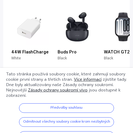
44W FlashCharge
Buds Pro
WATCH GT2
White
Black
Black
Tato stránka používá soubory cookie, které zahrnují soubory
cookie první strany a třetích stran.
Více informací
zjistíte tady.
439,00Kč
1 699,00Kč
3 499,00Kč
Dne
byly aktualizovány naše Zásady ochrany soukromí.
Nejnovější
Zásady ochrany soukromí vivo
jsou dostupné k
zobrazení.
Předvolby souhlasu
Nic víc tu není~
Odmítnout všechny soubory cookie krom nezbytných