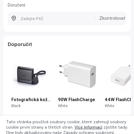
Doručení
Zkontrolovat
Doporučit
Fotografická kožená brašna
90W FlashCharge
44W FlashCh
Black
White
White
Tato stránka používá soubory cookie, které zahrnují soubory
cookie první strany a třetích stran.
Více informací
zjistíte tady.
2 499,00Kč
599,00Kč
439,00Kč
Dne
byly aktualizovány naše Zásady ochrany soukromí.