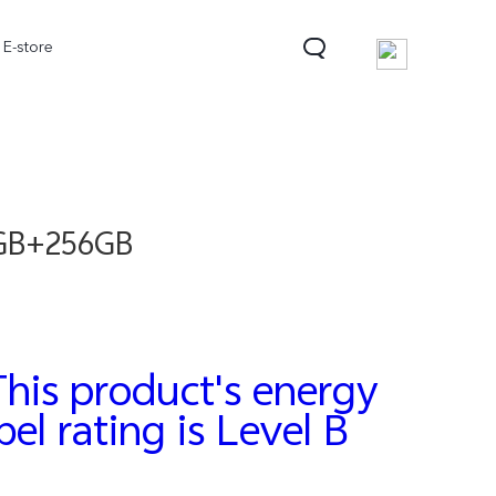
E-store
8GB+256GB
V70 FE
V70
V70 Lite 5G
nový