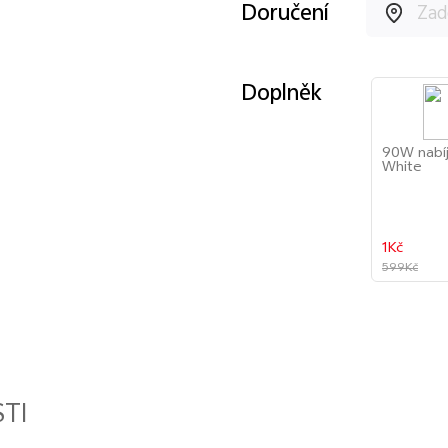
Doručení
Doplněk
90W nabí
White
1Kč
599Kč
TI