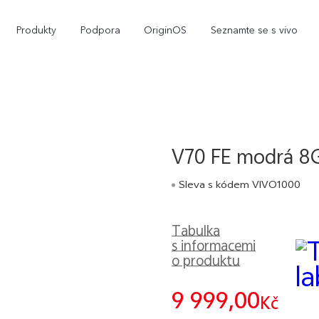
Produkty
Podpora
OriginOS
Seznamte se s vivo
V70 FE modrá 
Sleva s kódem VIVO1000
Tabulka
X300
X200 Pro
nový
s informacemi
o produktu
9 999,00
Kč