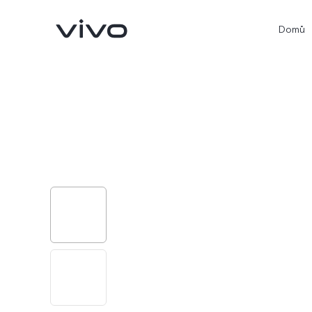
Domů
X300 Ultra
X300 Pro
nový