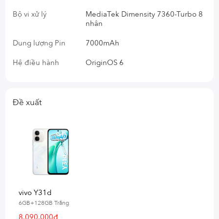
Bộ vi xử lý
MediaTek Dimensity 7360-Turbo 8
nhân
Dung lượng Pin
7000mAh
Hệ điều hành
OriginOS 6
Đề xuất
vivo Y31d
6GB+128GB Trắng
8.090.000₫