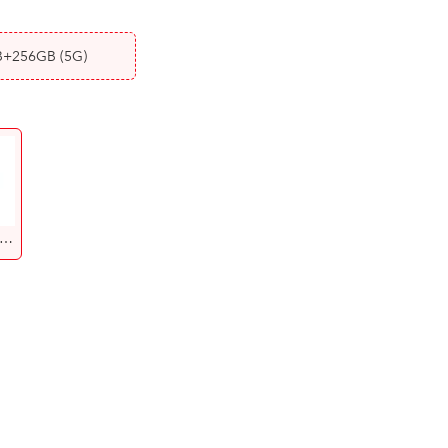
B+256GB
(5G)
ây vờn ánh trăng