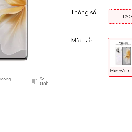
Thông số
12G
Màu sắc
M
 mong
So
sánh