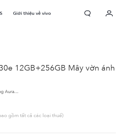
S
Giới thiệu về vivo
 V30e 12GB+256GB Mây vờn ánh
in 5500mAh
0 FE
Y31d
mới
mới
bao gồm tất cả các loại thuế)