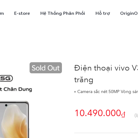
ẩm
E-store
Hệ Thống Phân Phối
Hỗ trợ
OriginO
Điện thoại vivo
trăng
Camera sắc nét 50MP Vòng sáng Aura 3.0 P
X300
V70
V7
mới
10.490.000
₫
(