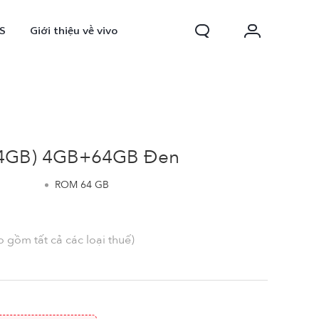
S
Giới thiệu về vivo
-64GB) 4GB+64GB Đen
ROM 64 GB
0 FE
Y31d
 gồm tất cả các loại thuế)
mới
mới