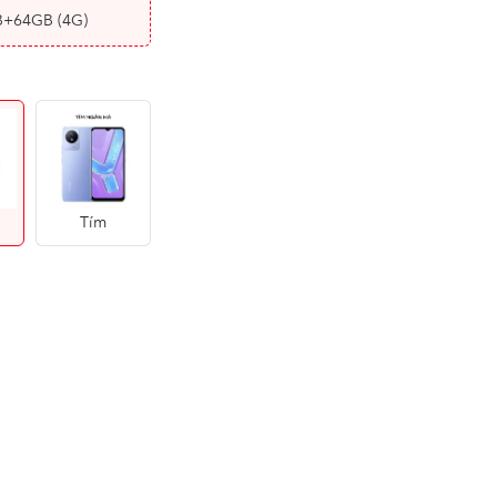
B+64GB
(4G)
Tím