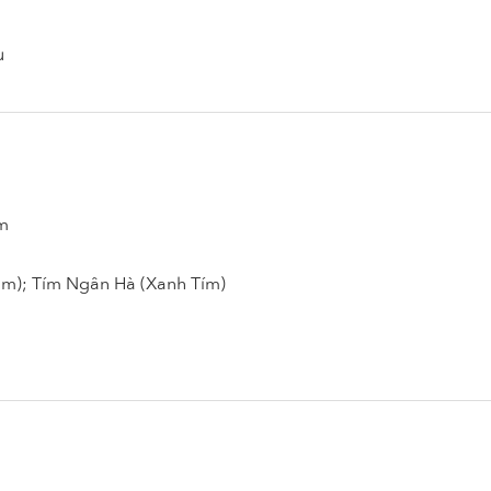
u
m
m); Tím Ngân Hà (Xanh Tím)