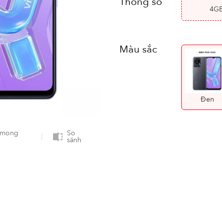
Thông số
4G
Màu sắc
Đen
 mong
So
sánh