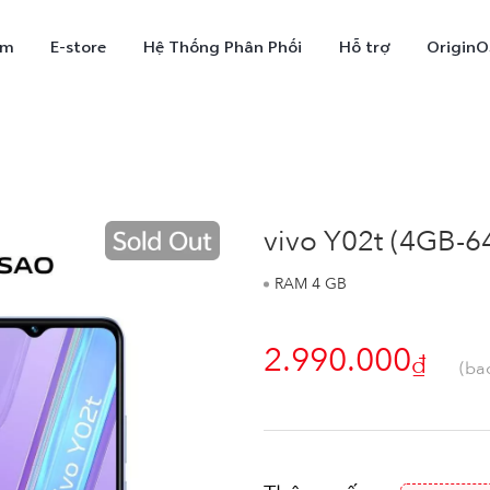
ẩm
E-store
Hệ Thống Phân Phối
Hỗ trợ
OriginO
vivo Y02t (4GB
RAM 4 GB
2.990.000
₫
X300
V70
V7
(bao
mới