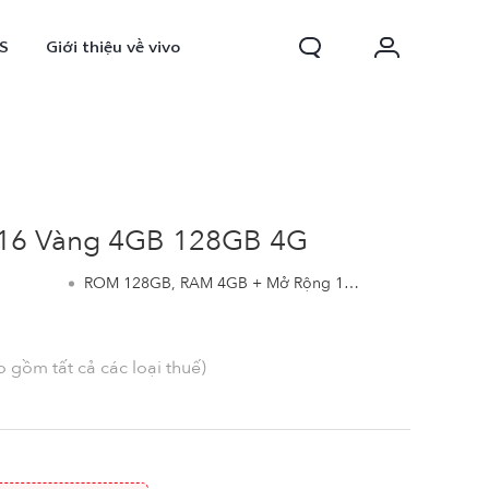
S
Giới thiệu về vivo
 Y16 Vàng 4GB 128GB 4G
ROM 128GB, RAM 4GB + Mở Rộng 1GB, MediaTek Helio P35 8 nhân
0 FE
Y31d
 gồm tất cả các loại thuế)
mới
mới