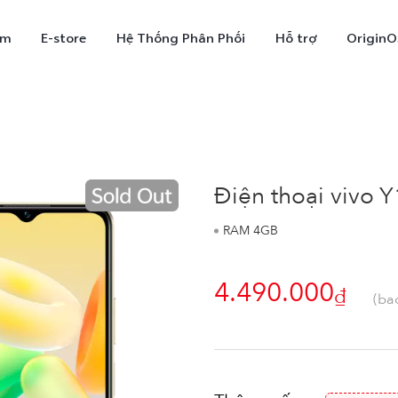
ẩm
E-store
Hệ Thống Phân Phối
Hỗ trợ
OriginO
Điện thoại vivo
RAM 4GB
4.490.000
₫
X300
V70
V7
(bao
mới