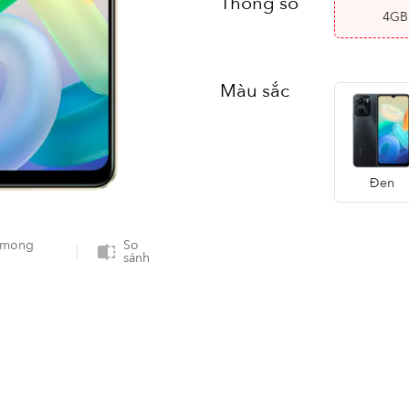
Thông số
4GB
Màu sắc
Đen
 mong
So
sánh