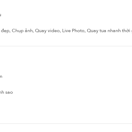
u
đẹp, Chụp ảnh, Quay video, Live Photo, Quay tua nhanh thời g
m
nh sao