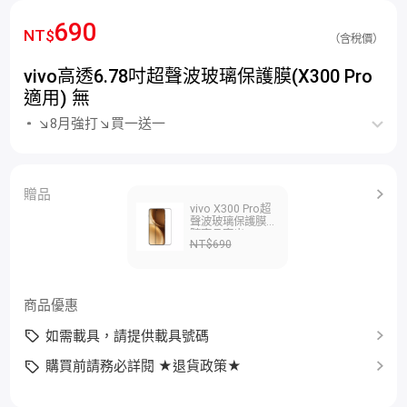
690
NT$
（含稅價）
vivo高透6.78吋超聲波玻璃保護膜(X300 Pro
適用) 無
↘8月強打↘買一送一
贈品
vivo X300 Pro超
聲波玻璃保護膜
隨商品寄出
NT$690
商品優惠
如需載具，請提供載具號碼
購買前請務必詳閱 ★退貨政策★