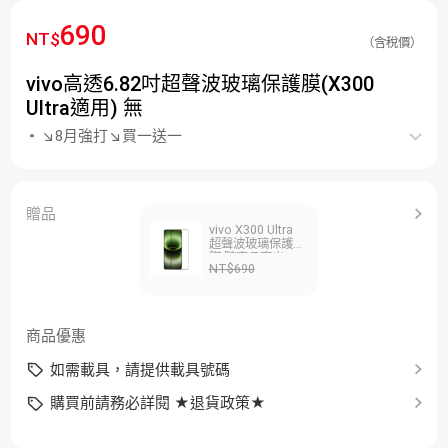
690
NT$
（含稅價）
vivo高透6.82吋超聲波玻璃保護膜(X300
Ultra適用) 無
↘8月強打↘買一送一
贈品
vivo X300 Ultra
超聲波玻璃保護
膜 隨商品寄出
NT$690
商品優惠
如需載具，請提供載具號碼
購買前請務必詳閱 ★退貨政策★