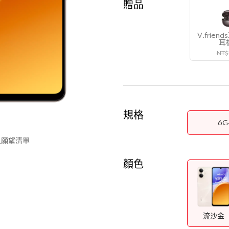
贈品
V.frie
耳
NT$
規格
6G
入願望清單
顏色
流沙金