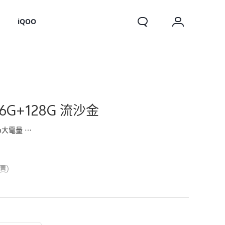
o
iQOO
) 6G+128G 流沙金
P65防塵防水
X200 FE
價）