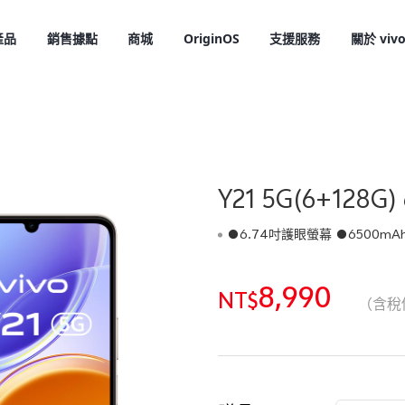
產品
銷售據點
商城
OriginOS
支援服務
關於 viv
Y21 5G(6+128G
●6.74吋護眼螢幕 ●6500mAh大電量 ●I
8,990
NT$
X300 Pro
X300
新品
新品
（含稅