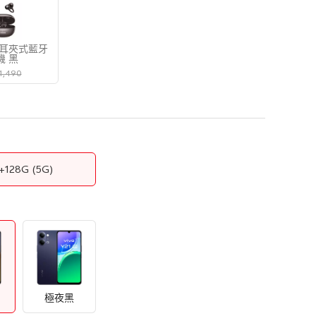
nds耳夾式藍牙
機 黑
1,490
+128G
(5G)
極夜黑