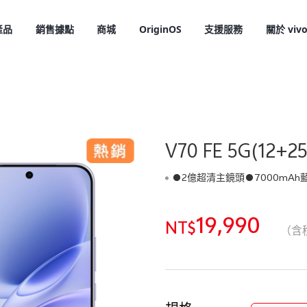
產品
銷售據點
商城
OriginOS
支援服務
關於 viv
V70 FE 5G(12+
●2億超清主鏡頭●7000mAh藍海電池●6.8
19,990
NT$
X300 Pro
X300
新品
新品
（含