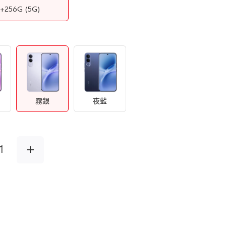
G+256G
(5G)
霧銀
夜藍
+
1