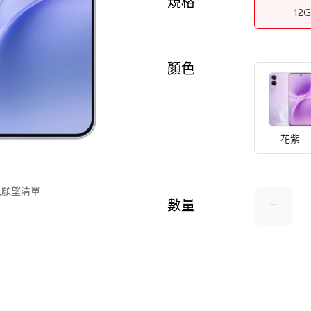
規格
12
顏色
花紫
入願望清單
-
數量