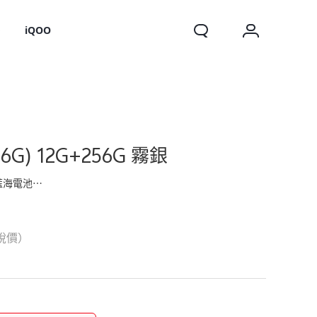
o
iQOO
256G) 12G+256G 霧銀
3吋超清螢幕
X200 FE
稅價）