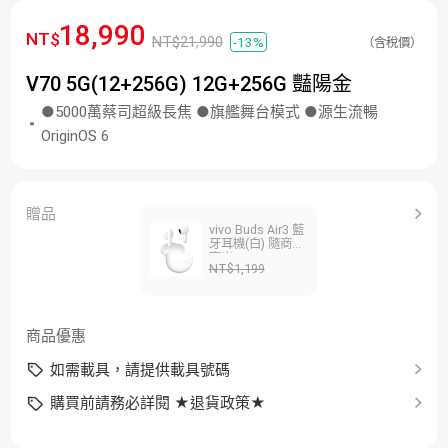
18,990
NT$
NT$21,990
-13%
（含稅價）
V70 5G(12+256G) 12G+256G 豔陽金
●5000萬蔡司超級長焦 ●旗艦舞台模式 ●源生流暢
OriginOS 6
贈品
vivo Buds Air3 藍
牙耳機(白) 隨商品
寄出
NT$1,199
商品優惠
如需載具，請提供載具號碼
購買前請務必詳閱 ★退貨政策★