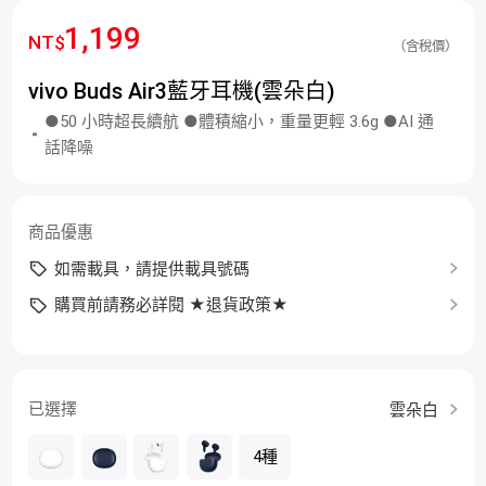
1,199
NT$
（含稅價）
vivo Buds Air3藍牙耳機(雲朵白)
●50 小時超長續航 ●體積縮小，重量更輕 3.6g ●AI 通
話降噪
商品優惠
如需載具，請提供載具號碼
購買前請務必詳閱 ★退貨政策★
已選擇
雲朵白
4種