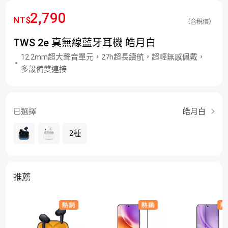
2,790
NT$
（含稅價）
TWS 2e 真無線藍牙耳機 皓月白
12.2mm超大聲音單元，27h超長續航，超輕無感佩戴，
多設備雙連接
已選擇
皓月白
2種
推薦