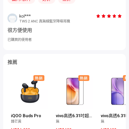
kol***
TWS 2 ANC 真無線藍牙降噪耳機
很方便使用
已購買的使用者
推薦
iQOO Buds Pro
vivo高透6.31吋超聲波玻璃保護膜(X300適用)
鋒芒黃
無
無