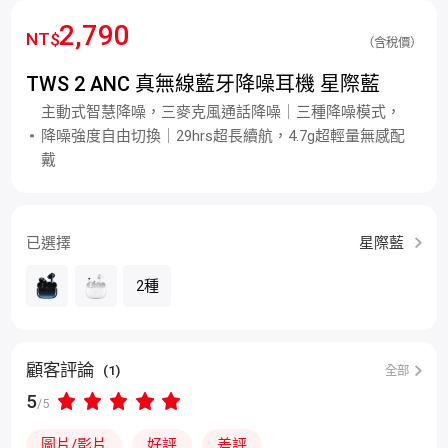
2,790
NT$
（含稅價）
TWS 2 ANC 真無線藍牙降噪耳機 星際藍
主動式智慧降噪，三麥克風通話降噪｜三種降噪模式，
降噪強度自由切換｜29hrs超長續航，4.7g超輕量無感配
戴
已選擇
星際藍
2種
顧客評論
(1)
全部
5
/5
圖片/影片
好評
差評