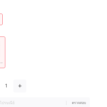
udmist White
+
1
ตรวจสอบ