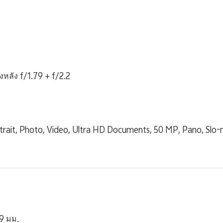
งหลัง f/1.79 + f/2.2
rtrait, Photo, Video, Ultra HD Documents, 50 MP, Pano, Slo
9 มม.