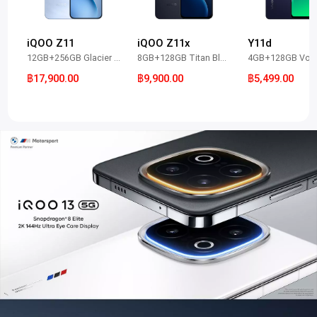
iQOO Z11
iQOO Z11x
Y11d
12GB+256GB Glacier Blue
8GB+128GB Titan Black
฿17,900.00
฿9,900.00
฿5,499.00