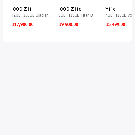
iQOO Z11
iQOO Z11x
Y11d
12GB+256GB Glacier Blue
8GB+128GB Titan Black
฿17,900.00
฿9,900.00
฿5,499.00