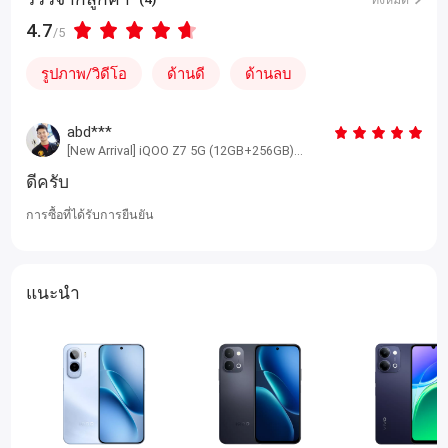
4.7
/5
รูปภาพ/วิดีโอ
ด้านดี
ด้านลบ
abd***
[New Arrival] iQOO Z7 5G (12GB+256GB)
Metallic Grey
ดีครับ
การซื้อที่ได้รับการยืนยัน
แนะนำ