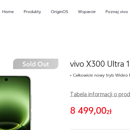
Home
Produkty
OriginOS
Wsparcie
Poznaj vivo
vivo X300 Ultra
Całkowicie nowy tryb Wideo 
Tabela informacji o pro
X300 Pro
X300
V
8 499,00
zł