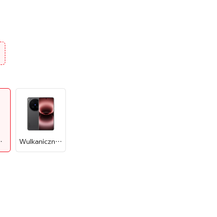
ieleń
Wulkaniczna Czerń