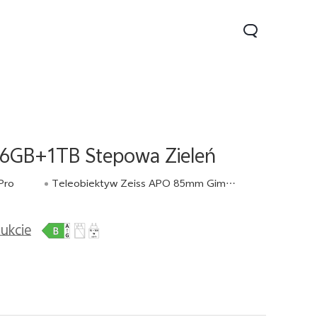
 16GB+1TB Stepowa Zieleń
Pro
Teleobiektyw Zeiss APO 85mm Gimbal-Grade
dukcie
70
V70 Lite 5G
Y31 5G
Nowe:
Nowe:
Nowe: