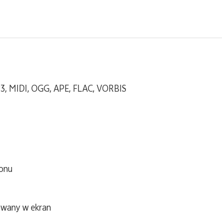
, MIDI, OGG, APE, FLAC, VORBIS
ionu
owany w ekran