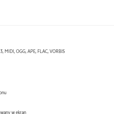
, MIDI, OGG, APE, FLAC, VORBIS
ionu
owany w ekran