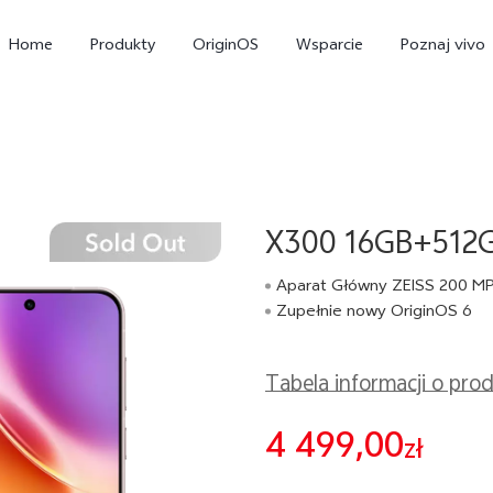
Home
Produkty
OriginOS
Wsparcie
Poznaj vivo
X300 16GB+512G
Aparat Główny ZEISS 200 M
Zupełnie nowy OriginOS 6
X300 Pro
X300
V
Tabela informacji o pro
4 499,00
zł