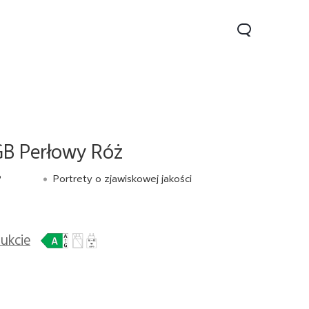
B Perłowy Róż
P
Portrety o zjawiskowej jakości
70
V70 Lite 5G
Y31 5G
Nowe:
Nowe:
Nowe:
dukcie