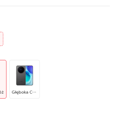
óż
Głęboka Czerń