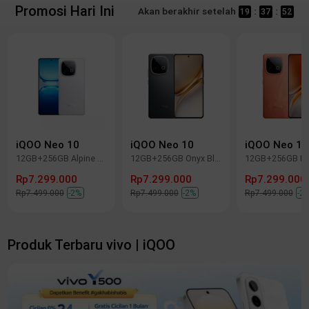
Promosi Hari Ini
Akan berakhir setelah
:
:
19
37
52
iQOO Neo 10
iQOO Neo 10
iQOO Neo 10
12GB+256GB Alpine White
12GB+256GB Onyx Black
Rp7.299.000
Rp7.299.000
Rp7.299.000
Rp7.499.000
-2%
Rp7.499.000
-2%
Rp7.499.000
-2
Produk Terbaru vivo | iQOO