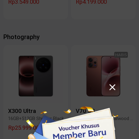
Rp3.549.000
Rp4.199.000
Photography
X300 Ultra
V70 5G
16GB+512GB Shutter Black
12GB+256GB Sandalwood Brown
Rp25.999.000
Rp8.999.000