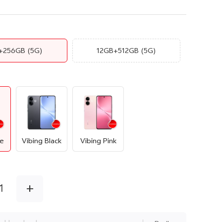
+256GB
(5G)
12GB+512GB
(5G)
ue
Vibing Black
Vibing Pink
+
1