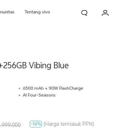
munitas
Tentang vivo
+256GB Vibing Blue
6500 mAh + 90W FlashCharge
AI Four-Seasons
d Pro
V70
V70 FE
baru
baru
baru
(Harga termasuk PPN)
-16%
.999.000