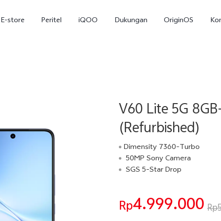
E-store
Peritel
iQOO
Dukungan
OriginOS
Ko
V60 Lite 5G 8GB
(Refurbished)
Dimensity 7360-Turbo
50MP Sony Camera
T5
T5 Pro
Y31
baru
baru
SGS 5-Star Drop
4.999.000
Rp
Rp5