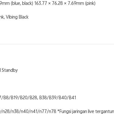
59mm (blue, black) 163.77 × 76.28 × 7.69mm (pink)
nk, Vibing Black
l Standby
7/B8/B19/B20/B28, B38/B39/B40/B41
n28/n38/n40/n41/n77/n78 *Fungsi jaringan live tergantung 