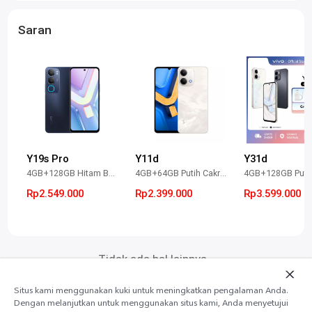
Saran
Y19s Pro
Y11d
Y31d
4GB+128GB Hitam Berkilau
4GB+64GB Putih Cakrawala
4GB+128GB Putih
Rp2.549.000
Rp2.399.000
Rp3.599.000
Tidak ada hal lainnya~
Situs kami menggunakan kuki untuk meningkatkan pengalaman Anda.
Dengan melanjutkan untuk menggunakan situs kami, Anda menyetujui
Tambah ke Troli
Beli Sekarang