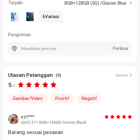
Terpilih
8GB+128GB (5G) /Glacier Blue
6Variasi
Pengiriman
Periksa
Ulasan Pelanggan
(5)
Semua
5
/5
Gambar/Video
Positif
Negatif
ezt***
iQOO Z11 8GB+128GB Cosmic Black
Barang sesuai pesanan