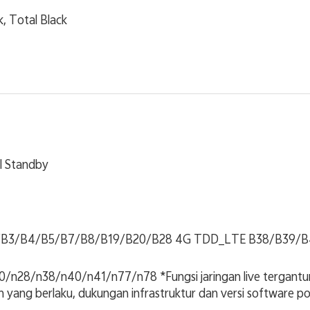
k, Total Black
l Standby
/B3/B4/B5/B7/B8/B19/B20/B28 4G TDD_LTE B38/B39/B
/n28/n38/n40/n41/n77/n78 *Fungsi jaringan live tergantung
yang berlaku, dukungan infrastruktur dan versi software pon