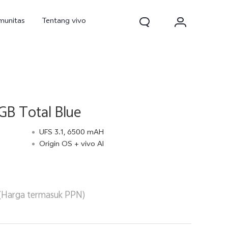
munitas
Tentang vivo
B Total Blue
UFS 3.1, 6500 mAH
Origin OS + vivo AI
d Pro
V70
V70 FE
baru
baru
baru
(Harga termasuk PPN)