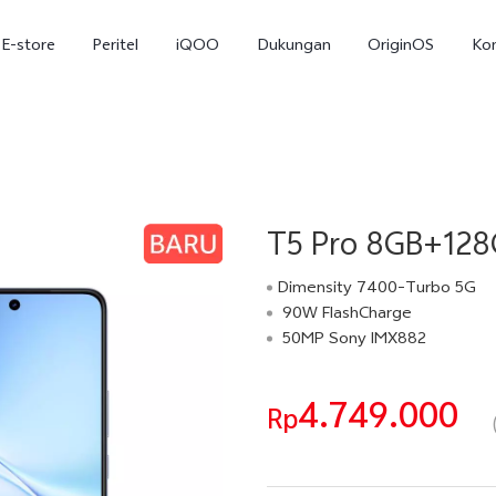
E-store
Peritel
iQOO
Dukungan
OriginOS
Ko
T5 Pro 8GB+128G
Dimensity 7400-Turbo 5G
90W FlashCharge
50MP Sony IMX882
T5
T5 Pro
Y31
baru
baru
4.749.000
Rp