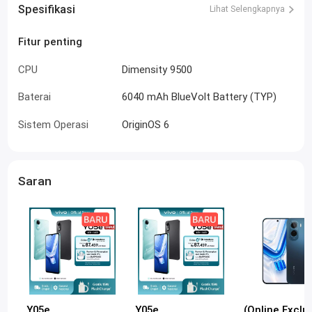
Spesifikasi
Lihat Selengkapnya
Fitur penting
CPU
Dimensity 9500
Baterai
6040 mAh BlueVolt Battery (TYP)
Sistem Operasi
OriginOS 6
Saran
Y05e
Y05e