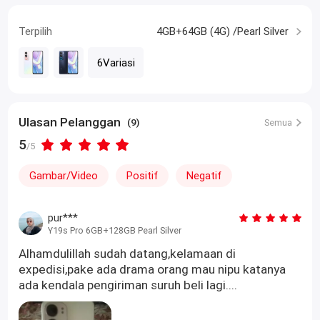
Terpilih
4GB+64GB (4G) /Pearl Silver
6Variasi
Ulasan Pelanggan
(9)
Semua
5
/5
Gambar/Video
Positif
Negatif
pur***
Y19s Pro 6GB+128GB Pearl Silver
Alhamdulillah sudah datang,kelamaan di
expedisi,pake ada drama orang mau nipu katanya
ada kendala pengiriman suruh beli lagi....