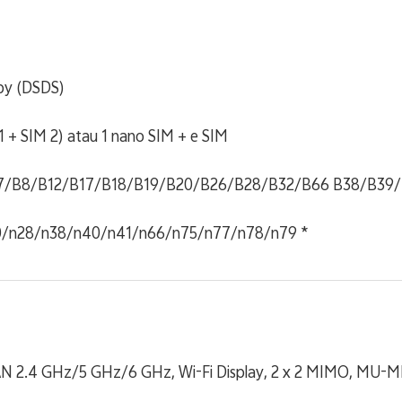
by (DSDS)
 + SIM 2) atau 1 nano SIM + e SIM
7/B8/B12/B17/B18/B19/B20/B26/B28/B32/B66 B38/B39
0/n28/n38/n40/n41/n66/n75/n77/n78/n79 *
LAN 2.4 GHz/5 GHz/6 GHz, Wi-Fi Display, 2 x 2 MIMO, MU-