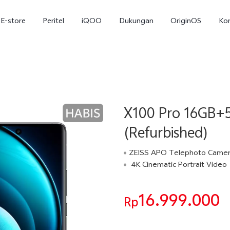
E-store
Peritel
iQOO
Dukungan
OriginOS
Ko
X100 Pro 16GB+5
(Refurbished)
ZEISS APO Telephoto Came
4K Cinematic Portrait Video
T5
T5 Pro
Y31
baru
baru
16.999.000
Rp