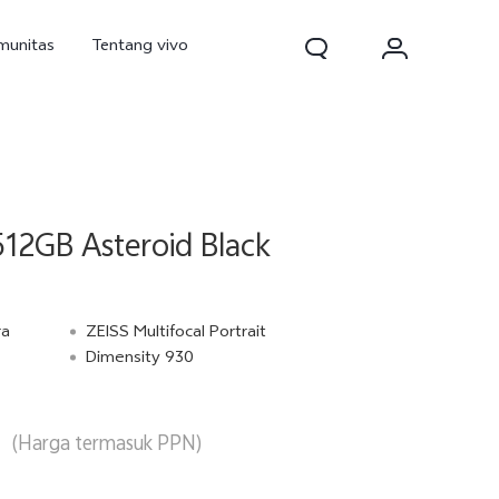
munitas
Tentang vivo
12GB Asteroid Black
ra
ZEISS Multifocal Portrait
Dimensity 930
d Pro
V70
V70 FE
baru
baru
baru
(Harga termasuk PPN)