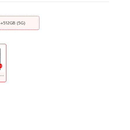
B+512GB
(5G)
Asteroid Black