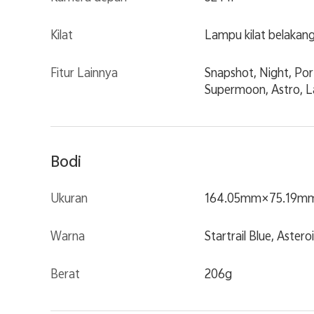
Kilat
Lampu kilat belakan
Fitur Lainnya
Snapshot, Night, Por
Supermoon, Astro, La
Bodi
Ukuran
164.05mm×75.19m
Warna
Startrail Blue, Astero
Berat
206g