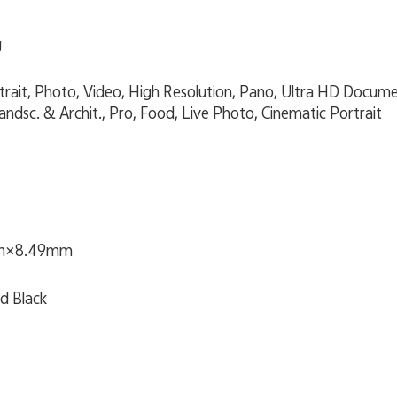
g
trait, Photo, Video, High Resolution, Pano, Ultra HD Docu
ndsc. & Archit., Pro, Food, Live Photo, Cinematic Portrait
m×8.49mm
id Black