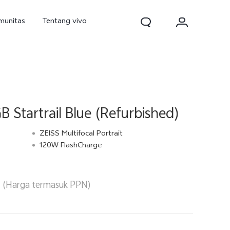
munitas
Tentang vivo
Startrail Blue (Refurbished)
ZEISS Multifocal Portrait
120W FlashCharge
d Pro
V70
V70 FE
baru
baru
baru
(Harga termasuk PPN)