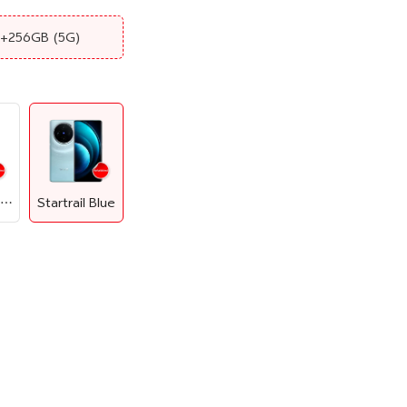
B+256GB
(5G)
Asteroid Black
Startrail Blue