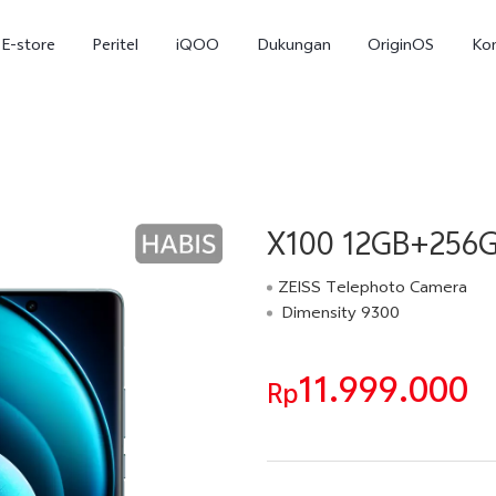
E-store
Peritel
iQOO
Dukungan
OriginOS
Ko
X100 12GB+256GB 
ZEISS Telephoto Camera
Dimensity 9300
T5
T5 Pro
Y31
baru
baru
11.999.000
Rp