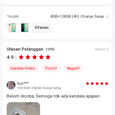
Terpilih
8GB+128GB (4G) /Oranye Senja
6Variasi
Ulasan Pelanggan
(105)
Semua
4.9
/5
Gambar/Video
Positif
Negatif
hus***
Y28 8GB+256GB Oranye Senja
Belom dicoba, Semoga tdk ada kendala apapun