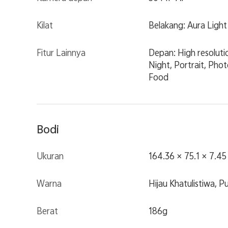
Kilat
Belakang: Aura Light
Fitur Lainnya
Depan: High resolutio
Night, Portrait, Pho
Food
Bodi
Ukuran
164.36 × 75.1 × 7.4
Warna
Hijau Khatulistiwa, 
Berat
186g