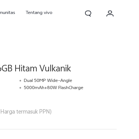
munitas
Tentang vivo
GB Hitam Vulkanik
Dual 50MP Wide-Angle
5000mAh+80W FlashCharge
d Pro
V70
V70 FE
baru
baru
baru
(Harga termasuk PPN)