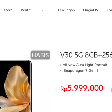
E-store
Peritel
iQOO
Dukungan
OriginOS
Ko
V30 5G 8GB+256
All New Aura Light Portrait
Snapdragon 7 Gen 3
T5
T5 Pro
Y31
baru
baru
5.999.000
Rp