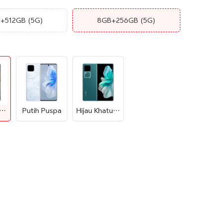
B+512GB
(5G)
8GB+256GB
(5G)
tam Vulkanik
Putih Puspa
Hijau Khatulistiwa