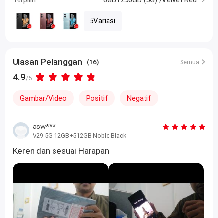
5Variasi
Ulasan Pelanggan
(16)
Semua
4.9
/5
Gambar/Video
Positif
Negatif
asw***
V29 5G 12GB+512GB Noble Black
Keren dan sesuai Harapan