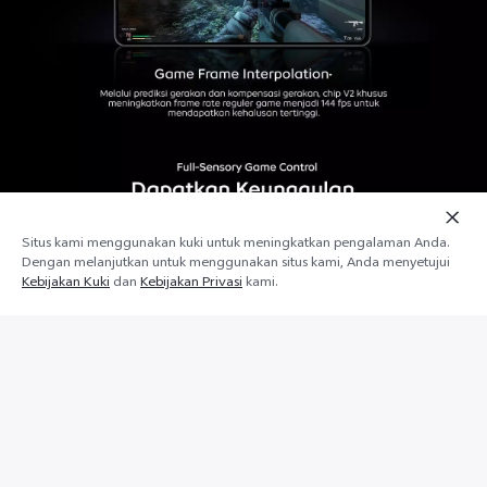
Situs kami menggunakan kuki untuk meningkatkan pengalaman Anda.
Tamb
Dengan melanjutkan untuk menggunakan situs kami, Anda menyetujui
Rak bawah
ke Tro
Kebijakan Kuki
dan
Kebijakan Privasi
kami.