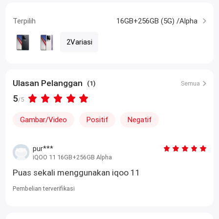
Terpilih
16GB+256GB (5G) /Alpha
2Variasi
Ulasan Pelanggan
(1)
Semua
5
/5
Gambar/Video
Positif
Negatif
pur***
iQOO 11 16GB+256GB Alpha
Puas sekali menggunakan iqoo 11
Pembelian terverifikasi