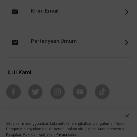
Kirim Email
Pertanyaan Umum
Ikuti Kami
Copyright © vivo. All rights reserved |
Sales Terms & Conditions
|
PrivacyTerms
Situs kami menggunakan kuki untuk meningkatkan pengalaman Anda.
Dengan melanjutkan untuk menggunakan situs kami, Anda menyetujui
Kebijakan Kuki
dan
Kebijakan Privasi
kami.