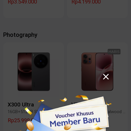
Rp3.549.000
Rp4.199.000
Photography
X300 Ultra
V70 5G
16GB+512GB Shutter Black
12GB+256GB Sandalwood Brown
Rp25.999.000
Rp8.999.000