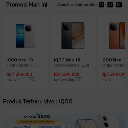
Promosi Hari Ini
Akan berakhir setelah
:
:
06
23
51
iQOO Neo 10
iQOO Neo 10
iQOO Neo 10
12GB+256GB Alpine White
12GB+256GB Onyx Black
Rp7.299.000
Rp7.299.000
Rp7.299.000
Rp7.499.000
-2%
Rp7.499.000
-2%
Rp7.499.000
-2
Produk Terbaru vivo | iQOO